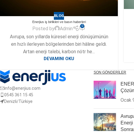
BLOG
Enerjius iş birlikleri ve basın haberleri
0
Posted by
Admin
Avrupa, son yıllarda küresel enerji dönüşümünün
en hızlı ilerleyen bölgelerinden biri hâline geldi.
Artan enerji talebi, karbon nötr he...
DEVAMINI OKU
SON GÖNDERILER
ENERJ
info@enerjius.com
Çözüm
0545 361 15 45
Ocak 
Denizli/Türkiye
Avrupa
Enerj
Sonra