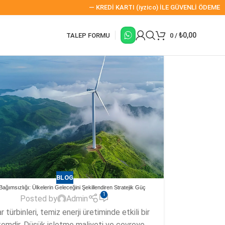
— KREDİ KARTI (iyzico) İLE GÜVENLİ ÖDEME VE 12 
₺
0,00
TALEP FORMU
0
/
BLOG
 Bağımsızlığı: Ülkelerin Geleceğini Şekillendiren Stratejik Güç
1
Posted by
Admin
 türbinleri, temiz enerji üretiminde etkili bir
emdir. Düşük işletme maliyeti ve çevreye