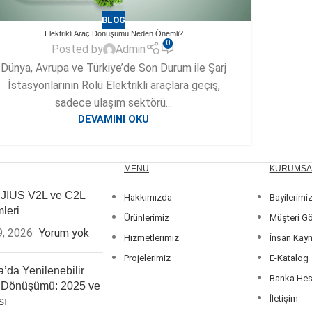
BLOG
Elektrikli Araç Dönüşümü Neden Önemli?
0
Posted by
Admin
Dünya, Avrupa ve Türkiye’de Son Durum ile Şarj
İstasyonlarının Rolü Elektrikli araçlara geçiş,
sadece ulaşım sektörü...
DEVAMINI OKU
MENU
KURUMSA
IUS V2L ve C2L
Hakkımızda
Bayilerimi
leri
Ürünlerimiz
Müşteri Gö
9, 2026
Yorum yok
Hizmetlerimiz
İnsan Kayn
Projelerimiz
E-Katalog
’da Yenilenebilir
Banka Hes
i Dönüşümü: 2025 ve
İletişim
sı