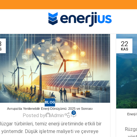
3
22
S
KAS
BLOG
Avrupa’da Yenilenebilir Enerji Dönüşümü: 2025 ve Sonrası
0
Enerji
Posted by
Admin
Rüzgar türbinleri, temiz enerji üretiminde etkili bir
Rüzgar
yöntemdir. Düşük işletme maliyeti ve çevreye
yönt