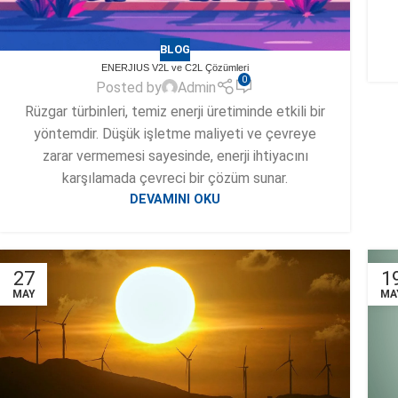
BLOG
ENERJIUS V2L ve C2L Çözümleri
0
Posted by
Admin
Rüzgar türbinleri, temiz enerji üretiminde etkili bir
yöntemdir. Düşük işletme maliyeti ve çevreye
zarar vermemesi sayesinde, enerji ihtiyacını
karşılamada çevreci bir çözüm sunar.
Instagram
DEVAMINI OKU
YouTube
linkedin
27
1
MAY
MA