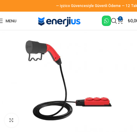
— iyzico Güvencesiyle Güvenli Ödeme — 12 Taksit
0
₺
0,0
MENU
Büyütmek için tıklayın