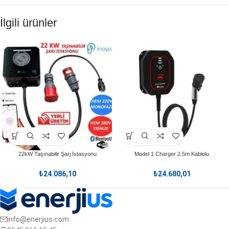
İlgili ürünler
22kW Taşınabilir Şarj İstasyonu
Model 1 Charger 2 5m Kablolu
₺
24.086,10
₺
24.680,01
info@enerjius.com