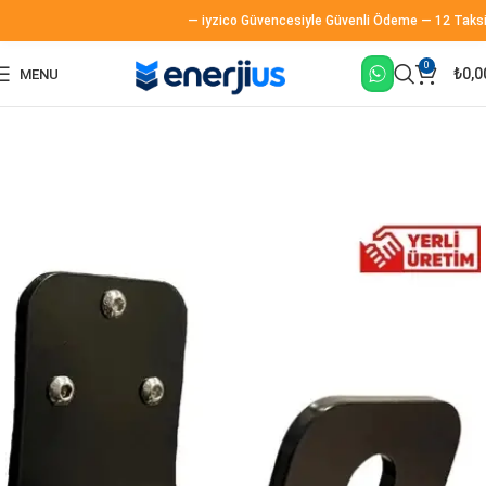
— iyzico Güvencesiyle Güvenli Ödeme — 12 Taksit İm
0
₺
0,0
MENU