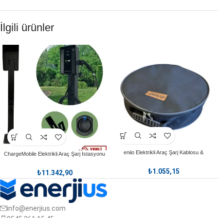
İlgili ürünler
eniio Elektrikli Araç Şarj Kablosu &
ChargeMobile Elektrikli Araç Şarj Istasyonu
Taşınabilir Şarj İstasyonu Çantası
Pedestali, Şarj Istasyonu Standı
₺
1.055,15
₺
11.342,90
info@enerjius.com