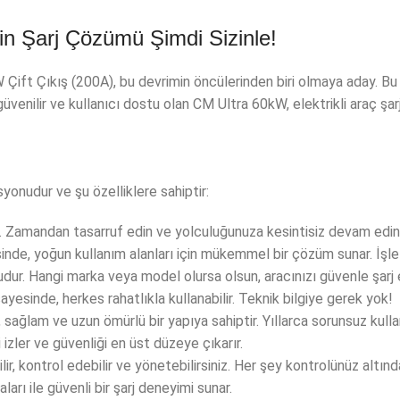
in Şarj Çözümü Şimdi Sizinle!
 Çift Çıkış (200A), bu devrimin öncülerinden biri olmaya aday. Bu
, güvenilir ve kullanıcı dostu olan CM Ultra 60kW, elektrikli araç 
yonudur ve şu özelliklere sahiptir:
edin. Zamandan tasarruf edin ve yolculuğunuza kesintisiz devam edin
sinde, yoğun kullanım alanları için mükemmel bir çözüm sunar. İşle
ur. Hangi marka veya model olursa olsun, aracınızı güvenle şarj ed
yesinde, herkes rahatlıkla kullanabilir. Teknik bilgiye gerek yok!
 sağlam ve uzun ömürlü bir yapıya sahiptir. Yıllarca sorunsuz kulla
 izler ve güvenliği en üst düzeye çıkarır.
ir, kontrol edebilir ve yönetebilirsiniz. Her şey kontrolünüz altınd
ları ile güvenli bir şarj deneyimi sunar.