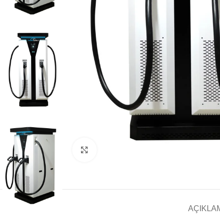
Büyütmek için tıklayın
AÇIKLA