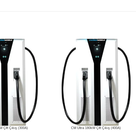
 Çift Çıkış (300A)
CM Ultra 180kW Çift Çıkış (400A)