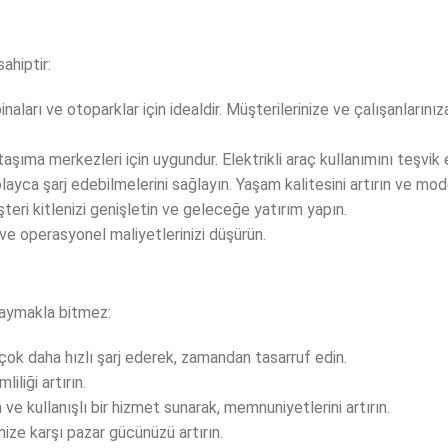
ahiptir:
binaları ve otoparklar için idealdir. Müşterilerinize ve çalışanlarını
taşıma merkezleri için uygundur. Elektrikli araç kullanımını teşvik 
kolayca şarj edebilmelerini sağlayın. Yaşam kalitesini artırın ve mo
teri kitlenizi genişletin ve geleceğe yatırım yapın.
n ve operasyonel maliyetlerinizi düşürün.
saymakla bitmez:
 çok daha hızlı şarj ederek, zamandan tasarruf edin.
iliği artırın.
ve kullanışlı bir hizmet sunarak, memnuniyetlerini artırın.
inize karşı pazar gücünüzü artırın.