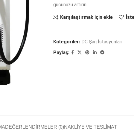
gücünüzü artırın.
Karşılaştırmak için ekle
İst
Kategoriler:
DC Şarj İstasyonları
Paylaş:
MA
DEĞERLENDIRMELER (0)
NAKLIYE VE TESLIMAT