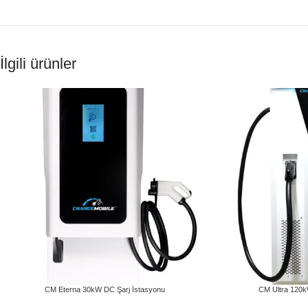
İlgili ürünler
CM Eterna 30kW DC Şarj İstasyonu
CM Ultra 120kW