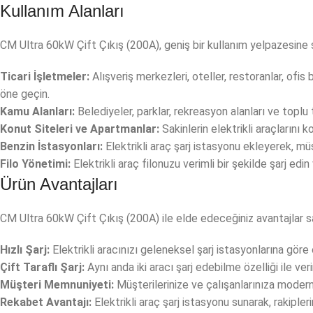
Kullanım Alanları
CM Ultra 60kW Çift Çıkış (200A), geniş bir kullanım yelpazesine s
Ticari İşletmeler:
Alışveriş merkezleri, oteller, restoranlar, ofis 
öne geçin.
Kamu Alanları:
Belediyeler, parklar, rekreasyon alanları ve toplu 
Konut Siteleri ve Apartmanlar:
Sakinlerin elektrikli araçlarını 
Benzin İstasyonları:
Elektrikli araç şarj istasyonu ekleyerek, müş
Filo Yönetimi:
Elektrikli araç filonuzu verimli bir şekilde şarj edi
Ürün Avantajları
CM Ultra 60kW Çift Çıkış (200A) ile elde edeceğiniz avantajlar 
Hızlı Şarj:
Elektrikli aracınızı geleneksel şarj istasyonlarına göre
Çift Taraflı Şarj:
Aynı anda iki aracı şarj edebilme özelliği ile veriml
Müşteri Memnuniyeti:
Müşterilerinize ve çalışanlarınıza modern 
Rekabet Avantajı:
Elektrikli araç şarj istasyonu sunarak, rakipler