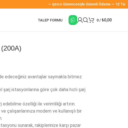
— iyzico Güvencesiyle Güvenli Ödeme — 12 Taksit İmkân
₺
0,00
TALEP FORMU
0
/
 (200A)
de edeceğiniz avantajlar saymakla bitmez:
l şarj istasyonlarına göre çok daha hızlı şarj
 edebilme özelliği ile verimliliği artırın.
ve çalışanlarınıza modern ve kullanışlı bir
n.
istasyonu sunarak, rakiplerinize karşı pazar