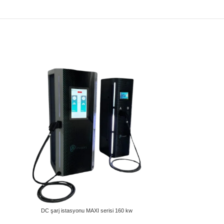
DC şarj istasyonu MAXI serisi 160 kw
DC şarj ist