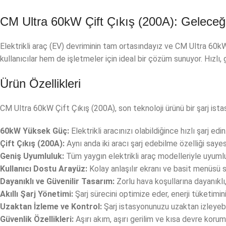
CM Ultra 60kW Çift Çıkış (200A): Geleceğ
Elektrikli araç (EV) devriminin tam ortasındayız ve CM Ultra 60kW
kullanıcılar hem de işletmeler için ideal bir çözüm sunuyor. Hızlı
Ürün Özellikleri
CM Ultra 60kW Çift Çıkış (200A), son teknoloji ürünü bir şarj istas
60kW Yüksek Güç:
Elektrikli aracınızı olabildiğince hızlı şarj 
Çift Çıkış (200A):
Aynı anda iki aracı şarj edebilme özelliği saye
Geniş Uyumluluk:
Tüm yaygın elektrikli araç modelleriyle uyumlud
Kullanıcı Dostu Arayüz:
Kolay anlaşılır ekranı ve basit menüsü sa
Dayanıklı ve Güvenilir Tasarım:
Zorlu hava koşullarına dayanıklı,
Instagram
Akıllı Şarj Yönetimi:
Şarj sürecini optimize eder, enerji tüketimini
YouTube
Uzaktan İzleme ve Kontrol:
Şarj istasyonunuzu uzaktan izleyebil
Güvenlik Özellikleri:
Aşırı akım, aşırı gerilim ve kısa devre koruma
linkedin