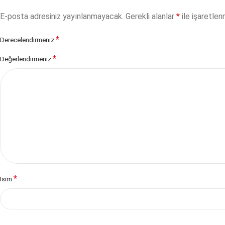
E-posta adresiniz yayınlanmayacak.
Gerekli alanlar
*
ile işaretlen
linkedin
*
Derecelendirmeniz
*
Değerlendirmeniz
*
İsim