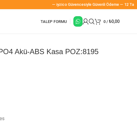
— iyzico Güvencesiyle Güvenli Ödeme — 12 Taksit İmk
₺
0,00
TALEP FORMU
0
/
ePO4 Akü-ABS Kasa POZ:8195
es