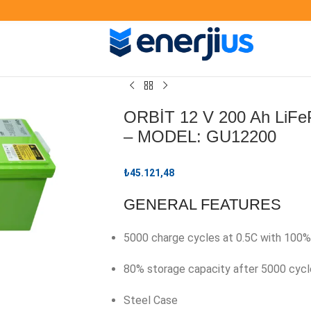
ORBİT 12 V 200 Ah LiF
– MODEL: GU12200
₺
45.121,48
GENERAL FEATURES
5000 charge cycles at 0.5C with 100%
80% storage capacity after 5000 cycl
Steel Case