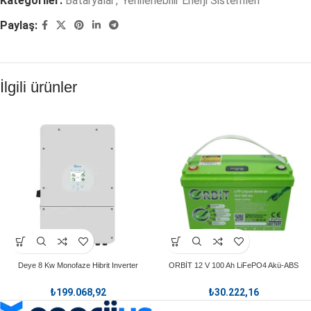
Kategoriler:
Bataryalar
,
Yenilenebilir Enerji Sistemleri
Paylaş:
İlgili ürünler
Deye 8 Kw Monofaze Hibrit Inverter
ORBİT 12 V 100 Ah LiFePO4 Akü-ABS
Kasa POZ:8373 – MODEL: GU12100
₺
199.068,92
₺
30.222,16