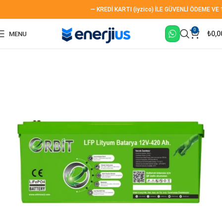
— KREDİ KARTI (iyzico) İLE GÜVENLİ ÖDEME VE 12
0
₺
0,0
MENU